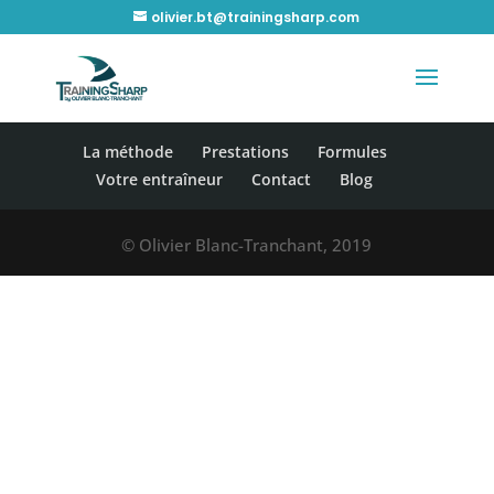
olivier.bt@trainingsharp.com
La méthode
Prestations
Formules
Votre entraîneur
Contact
Blog
© Olivier Blanc-Tranchant, 2019